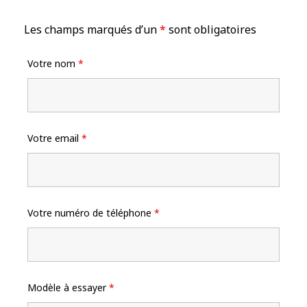
cookies,
certaines
Les champs marqués d’un
*
sont obligatoires
fonctionnalités
disparaîtront
Votre nom
*
du site web.
Marketing
En partageant
vos centres
Votre email
*
d'intérêt et
votre
comportement
lorsque vous
visitez notre
Votre numéro de téléphone
*
site, vous
augmentez les
chances de
voir apparaître
des contenus
et des offres
Modèle à essayer
*
personnalisés.