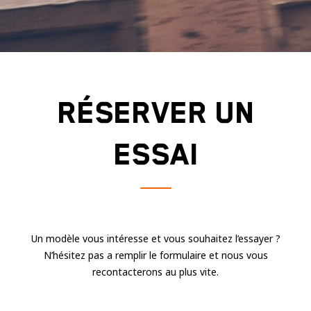
Ces cookies
sont nécessaire
pour le bon
fonctionnement
du site.
RÉSERVER UN
Statistiques
Utilisé pour
mesurer
ESSAI
l'audience
du site.
Expérience
Afin que notre
site web
Un modèle vous intéresse et vous souhaitez l’essayer ?
fonctionne
N’hésitez pas a remplir le formulaire et nous vous
aussi bien que
possible
recontacterons au plus vite.
pendant votre
visite. Si vous
refusez ces