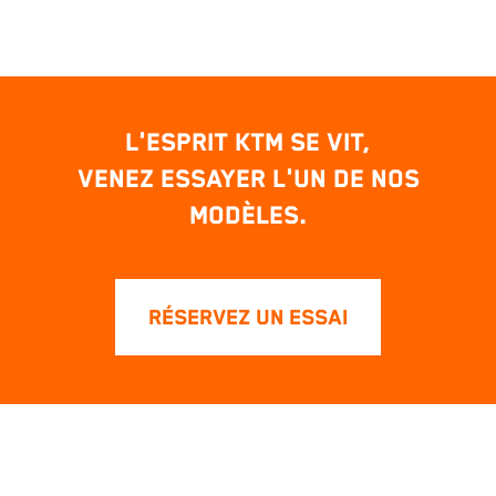
L'esprit KTM se vit,
venez essayer l'un de nos
modèles.
RÉSERVEZ UN ESSAI