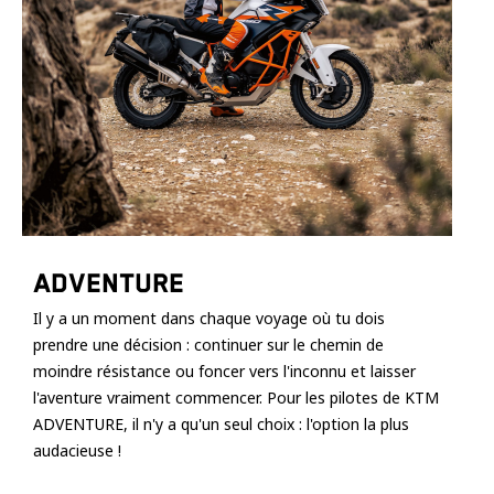
cookies,
certaines
fonctionnalités
disparaîtront
du site web.
Marketing
En partageant
vos centres
d'intérêt et
votre
Adventure
comportement
lorsque vous
Il y a un moment dans chaque voyage où tu dois
visitez notre
prendre une décision : continuer sur le chemin de
site, vous
augmentez les
moindre résistance ou foncer vers l'inconnu et laisser
chances de
l'aventure vraiment commencer. Pour les pilotes de KTM
voir apparaître
ADVENTURE, il n'y a qu'un seul choix : l'option la plus
des contenus
audacieuse !
et des offres
personnalisés.