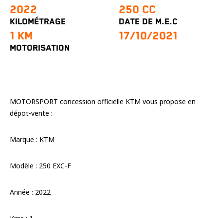
2022
250 CC
cookies,
certaines
KILOMÉTRAGE
DATE DE M.E.C
fonctionnalités
1 KM
17/10/2021
disparaîtront
du site web.
MOTORISATION
Marketing
En partageant
vos centres
MOTORSPORT concession officielle KTM vous propose en
d'intérêt et
dépot-vente :
votre
comportement
lorsque vous
Marque : KTM
visitez notre
site, vous
augmentez les
Modèle : 250 EXC-F
chances de
voir apparaître
des contenus
Année : 2022
et des offres
personnalisés.