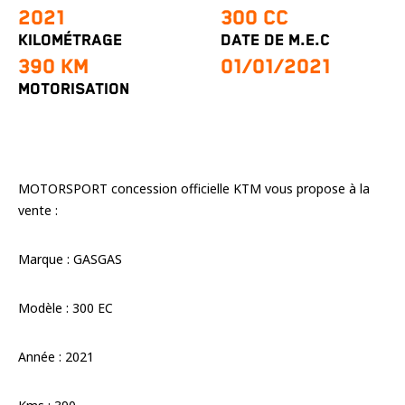
2021
300 CC
cookies,
certaines
KILOMÉTRAGE
DATE DE M.E.C
fonctionnalités
390 KM
01/01/2021
disparaîtront
du site web.
MOTORISATION
Marketing
En partageant
vos centres
MOTORSPORT concession officielle KTM vous propose à la
d'intérêt et
vente :
votre
comportement
lorsque vous
Marque : GASGAS
visitez notre
site, vous
augmentez les
Modèle : 300 EC
chances de
voir apparaître
des contenus
Année : 2021
et des offres
personnalisés.