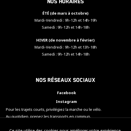
Nos horaires
ÉTÉ (de mars à octobre)
Mardi-Vendredi : 9h-12h et 14h-19h
Samedi : 9h-12h et 14h-18h
HIVER (de novembre à février)
Mardi-Vendredi : 9h-12h et 13h-18h
Samedi : 9h-12h et 14h-18h
Nos réseaux sociaux
Facebook
Instagram
Pour les trajets courts, privilégiez la marche ou le vélo.
Au quotidien, prenez les transports en commun.
Pensez à covoiturer.
#SeDéplacerMoinsPolluer
Ce site utilise des cookies pour améliorer votre expérience