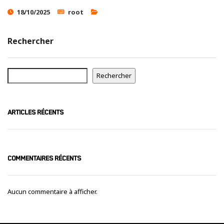
Ces cookies
18/10/2025
root
sont nécessaire
pour le bon
fonctionnement
Rechercher
du site.
Statistiques
Rechercher
Utilisé pour
mesurer
l'audience
ARTICLES RÉCENTS
du site.
Expérience
Afin que notre
COMMENTAIRES RÉCENTS
site web
fonctionne
aussi bien que
Aucun commentaire à afficher.
possible
pendant votre
visite. Si vous
refusez ces