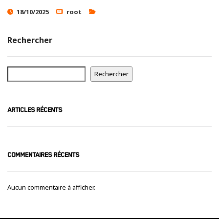
Ces cookies
18/10/2025
root
sont nécessaire
pour le bon
fonctionnement
Rechercher
du site.
Statistiques
Rechercher
Utilisé pour
mesurer
l'audience
ARTICLES RÉCENTS
du site.
Expérience
Afin que notre
COMMENTAIRES RÉCENTS
site web
fonctionne
aussi bien que
Aucun commentaire à afficher.
possible
pendant votre
visite. Si vous
refusez ces