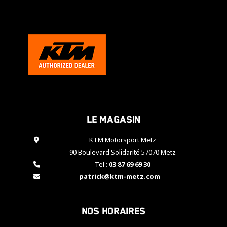
cookies,
certaines
fonctionnalités
disparaîtront
du site web.
Marketing
En partageant
vos centres
d'intérêt et
Le magasin
votre
comportement
KTM Motorsport Metz
lorsque vous
visitez notre
90 Boulevard Solidarité 57070 Metz
site, vous
Tel :
03 87 69 69 30
augmentez les
patrick@ktm-metz.com
chances de
voir apparaître
des contenus
et des offres
Nos horaires
personnalisés.