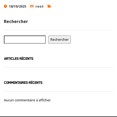
Ces cookies
18/10/2025
root
sont nécessaire
pour le bon
fonctionnement
Rechercher
du site.
Statistiques
Rechercher
Utilisé pour
mesurer
l'audience
ARTICLES RÉCENTS
du site.
Expérience
Afin que notre
COMMENTAIRES RÉCENTS
site web
fonctionne
aussi bien que
Aucun commentaire à afficher.
possible
pendant votre
visite. Si vous
refusez ces