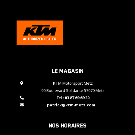
cookies,
certaines
fonctionnalités
disparaîtront
du site web.
Marketing
En partageant
vos centres
d'intérêt et
Le magasin
votre
comportement
KTM Motorsport Metz
lorsque vous
visitez notre
90 Boulevard Solidarité 57070 Metz
site, vous
Tel :
03 87 69 69 30
augmentez les
patrick@ktm-metz.com
chances de
voir apparaître
des contenus
et des offres
Nos horaires
personnalisés.