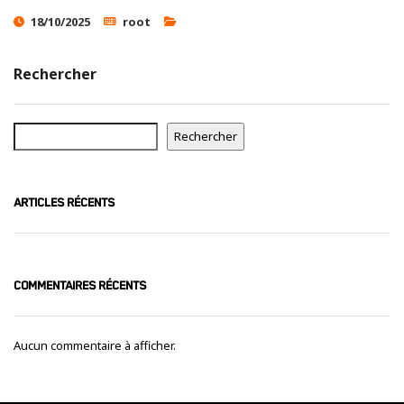
Ces cookies
18/10/2025
root
sont nécessaire
pour le bon
fonctionnement
Rechercher
du site.
Statistiques
Rechercher
Utilisé pour
mesurer
l'audience
ARTICLES RÉCENTS
du site.
Expérience
Afin que notre
COMMENTAIRES RÉCENTS
site web
fonctionne
aussi bien que
Aucun commentaire à afficher.
possible
pendant votre
visite. Si vous
refusez ces