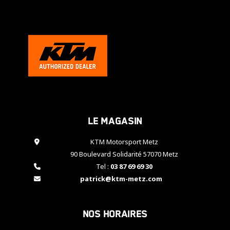
cookies,
certaines
fonctionnalités
disparaîtront
du site web.
Marketing
En partageant
vos centres
d'intérêt et
Le magasin
votre
comportement
KTM Motorsport Metz
lorsque vous
visitez notre
90 Boulevard Solidarité 57070 Metz
site, vous
Tel :
03 87 69 69 30
augmentez les
patrick@ktm-metz.com
chances de
voir apparaître
des contenus
et des offres
Nos horaires
personnalisés.