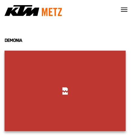
×
DEMONIA
21/02/2022
root
Nécessaire