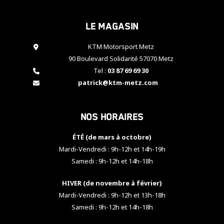
cookies,
certaines
Le magasin
fonctionnalités
disparaîtront
KTM Motorsport Metz
du site web.
90 Boulevard Solidarité 57070 Metz
Tel :
03 87 69 69 30
Marketing
patrick@ktm-metz.com
En partageant
vos centres
d'intérêt et
Nos horaires
votre
comportement
ÉTÉ (de mars à octobre)
lorsque vous
visitez notre
Mardi-Vendredi : 9h-12h et 14h-19h
site, vous
Samedi : 9h-12h et 14h-18h
augmentez les
chances de
HIVER (de novembre à février)
voir apparaître
Mardi-Vendredi : 9h-12h et 13h-18h
des contenus
et des offres
Samedi : 9h-12h et 14h-18h
personnalisés.