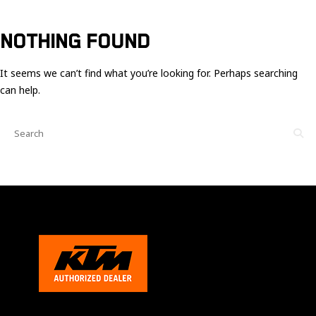
Ces cookies
sont nécessaire
pour le bon
NOTHING FOUND
fonctionnement
du site.
It seems we can’t find what you’re looking for. Perhaps searching
can help.
Statistiques
Utilisé pour
mesurer
l'audience
du site.
Expérience
Afin que notre
site web
fonctionne
aussi bien que
possible
pendant votre
visite. Si vous
refusez ces