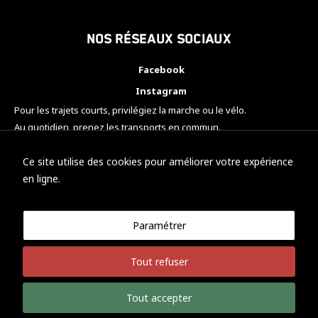
Nos réseaux sociaux
Facebook
Instagram
Pour les trajets courts, privilégiez la marche ou le vélo.
Au quotidien, prenez les transports en commun.
Pensez à covoiturer.
#SeDéplacerMoinsPolluer
Ce site utilise des cookies pour améliorer votre expérience
en ligne.
Paramétrer
© KTM Motorsport Metz
Tout refuser
Mentions légales
Politique de confidentialité
Tout accepter
Développement Nicolas Vaezi