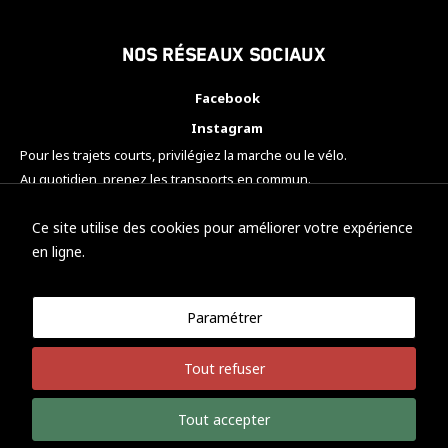
Nos réseaux sociaux
Facebook
Instagram
Pour les trajets courts, privilégiez la marche ou le vélo.
Au quotidien, prenez les transports en commun.
Pensez à covoiturer.
#SeDéplacerMoinsPolluer
Ce site utilise des cookies pour améliorer votre expérience
en ligne.
Paramétrer
© KTM Motorsport Metz
Tout refuser
Mentions légales
Politique de confidentialité
Tout accepter
Développement Nicolas Vaezi