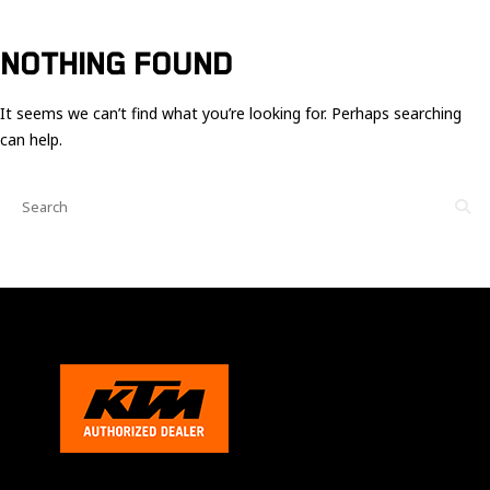
Ces cookies
sont nécessaire
pour le bon
NOTHING FOUND
fonctionnement
du site.
It seems we can’t find what you’re looking for. Perhaps searching
can help.
Statistiques
Utilisé pour
mesurer
l'audience
du site.
Expérience
Afin que notre
site web
fonctionne
aussi bien que
possible
pendant votre
visite. Si vous
refusez ces