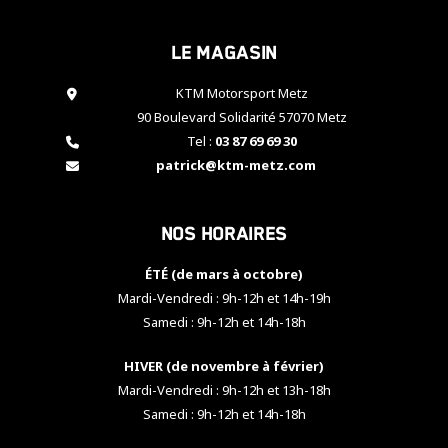
cookies,
certaines
Le magasin
fonctionnalités
disparaîtront
KTM Motorsport Metz
du site web.
90 Boulevard Solidarité 57070 Metz
Tel :
03 87 69 69 30
Marketing
patrick@ktm-metz.com
En partageant
vos centres
d'intérêt et
Nos horaires
votre
comportement
ÉTÉ (de mars à octobre)
lorsque vous
visitez notre
Mardi-Vendredi : 9h-12h et 14h-19h
site, vous
Samedi : 9h-12h et 14h-18h
augmentez les
chances de
HIVER (de novembre à février)
voir apparaître
Mardi-Vendredi : 9h-12h et 13h-18h
des contenus
et des offres
Samedi : 9h-12h et 14h-18h
personnalisés.