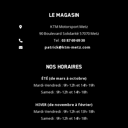
cookies,
certaines
Le magasin
fonctionnalités
disparaîtront
KTM Motorsport Metz
du site web.
90 Boulevard Solidarité 57070 Metz
Tel :
03 87 69 69 30
Marketing
patrick@ktm-metz.com
En partageant
vos centres
d'intérêt et
Nos horaires
votre
comportement
ÉTÉ (de mars à octobre)
lorsque vous
visitez notre
Mardi-Vendredi : 9h-12h et 14h-19h
site, vous
Samedi : 9h-12h et 14h-18h
augmentez les
chances de
HIVER (de novembre à février)
voir apparaître
Mardi-Vendredi : 9h-12h et 13h-18h
des contenus
et des offres
Samedi : 9h-12h et 14h-18h
personnalisés.