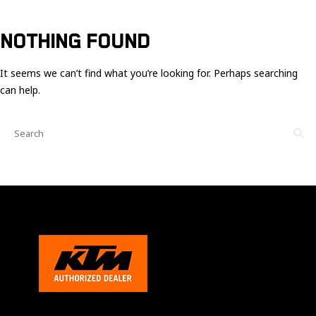
Ces cookies
sont nécessaire
pour le bon
NOTHING FOUND
fonctionnement
du site.
It seems we can’t find what you’re looking for. Perhaps searching
can help.
Statistiques
Utilisé pour
mesurer
l'audience
du site.
Expérience
Afin que notre
site web
fonctionne
aussi bien que
possible
pendant votre
visite. Si vous
refusez ces