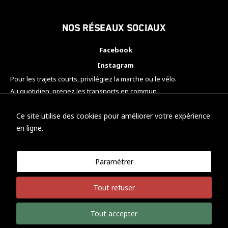
Nos réseaux sociaux
Facebook
Instagram
Pour les trajets courts, privilégiez la marche ou le vélo.
Au quotidien, prenez les transports en commun.
Pensez à covoiturer.
#SeDéplacerMoinsPolluer
Ce site utilise des cookies pour améliorer votre expérience
en ligne.
Paramétrer
© KTM Motorsport Metz
Tout refuser
Mentions légales
Politique de confidentialité
Tout accepter
Développement Nicolas Vaezi