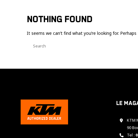
NOTHING FOUND
It seems we can’t find what you’re looking for. Perhaps 
Le mag
KTM M
90 Bo
Tel :
0