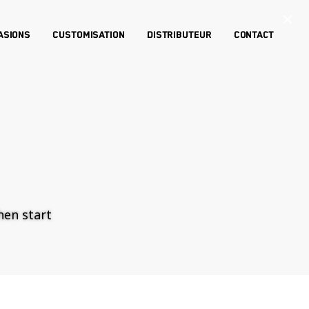
×
asions
Customisation
Distributeur
Contact
then start