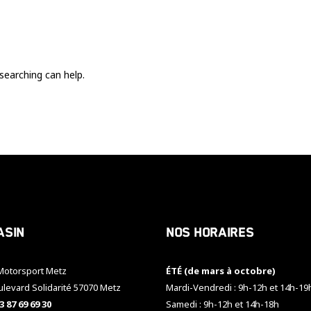
Ces cookies
sont nécessaire
pour le bon
fonctionnement
du site.
searching can help.
Statistiques
Utilisé pour
mesurer
l'audience
du site.
Expérience
Afin que notre
asin
Nos horaires
site web
fonctionne
aussi bien que
otorsport Metz
ÉTÉ (de mars à octobre)
possible
pendant votre
ulevard Solidarité 57070 Metz
Mardi-Vendredi : 9h-12h et 14h-19
visite. Si vous
3 87 69 69 30
Samedi : 9h-12h et 14h-18h
refusez ces