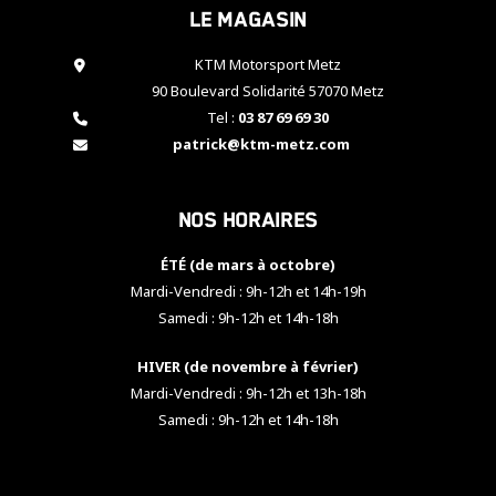
Le magasin
cookies,
certaines
fonctionnalités
KTM Motorsport Metz
disparaîtront
90 Boulevard Solidarité 57070 Metz
du site web.
Tel :
03 87 69 69 30
patrick@ktm-metz.com
Marketing
En partageant
Nos horaires
vos centres
d'intérêt et
votre
ÉTÉ (de mars à octobre)
comportement
Mardi-Vendredi : 9h-12h et 14h-19h
lorsque vous
Samedi : 9h-12h et 14h-18h
visitez notre
site, vous
HIVER (de novembre à février)
augmentez les
chances de
Mardi-Vendredi : 9h-12h et 13h-18h
voir apparaître
Samedi : 9h-12h et 14h-18h
des contenus
et des offres
personnalisés.