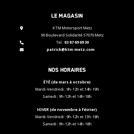
cookies,
certaines
Le magasin
fonctionnalités
disparaîtront
KTM Motorsport Metz
du site web.
90 Boulevard Solidarité 57070 Metz
Tel :
03 87 69 69 30
Marketing
patrick@ktm-metz.com
En partageant
vos centres
d'intérêt et
Nos horaires
votre
comportement
ÉTÉ (de mars à octobre)
lorsque vous
visitez notre
Mardi-Vendredi : 9h-12h et 14h-19h
site, vous
Samedi : 9h-12h et 14h-18h
augmentez les
chances de
HIVER (de novembre à février)
voir apparaître
Mardi-Vendredi : 9h-12h et 13h-18h
des contenus
et des offres
Samedi : 9h-12h et 14h-18h
personnalisés.