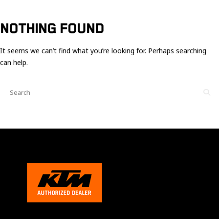
Ces cookies
sont nécessaire
pour le bon
NOTHING FOUND
fonctionnement
du site.
It seems we can’t find what you’re looking for. Perhaps searching
can help.
Statistiques
Utilisé pour
mesurer
l'audience
du site.
Expérience
Afin que notre
site web
fonctionne
aussi bien que
possible
pendant votre
visite. Si vous
refusez ces