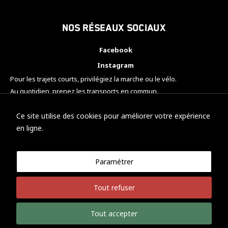
Nos réseaux sociaux
Facebook
Instagram
Pour les trajets courts, privilégiez la marche ou le vélo.
Au quotidien, prenez les transports en commun.
Pensez à covoiturer.
#SeDéplacerMoinsPolluer
Ce site utilise des cookies pour améliorer votre expérience
en ligne.
Paramétrer
© KTM Motorsport Metz
Tout refuser
Mentions légales
Politique de confidentialité
Tout accepter
Développement Nicolas Vaezi