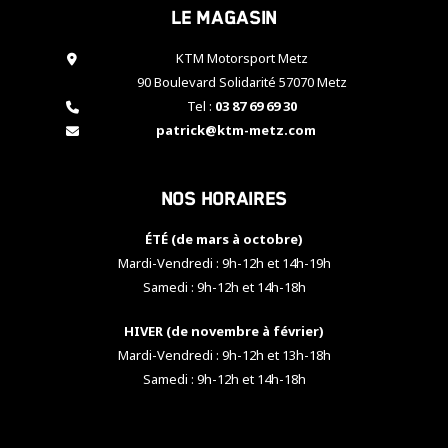
Le magasin
cookies,
certaines
fonctionnalités
KTM Motorsport Metz
disparaîtront
90 Boulevard Solidarité 57070 Metz
du site web.
Tel :
03 87 69 69 30
patrick@ktm-metz.com
Marketing
En partageant
Nos horaires
vos centres
d'intérêt et
votre
ÉTÉ (de mars à octobre)
comportement
Mardi-Vendredi : 9h-12h et 14h-19h
lorsque vous
Samedi : 9h-12h et 14h-18h
visitez notre
site, vous
HIVER (de novembre à février)
augmentez les
chances de
Mardi-Vendredi : 9h-12h et 13h-18h
voir apparaître
Samedi : 9h-12h et 14h-18h
des contenus
et des offres
personnalisés.