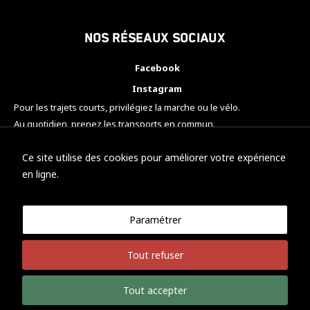
Nos réseaux sociaux
Facebook
Instagram
Pour les trajets courts, privilégiez la marche ou le vélo.
Au quotidien, prenez les transports en commun.
Pensez à covoiturer.
#SeDéplacerMoinsPolluer
Ce site utilise des cookies pour améliorer votre expérience
en ligne.
Paramétrer
© KTM Motorsport Metz
Tout refuser
Mentions légales
Politique de confidentialité
Tout accepter
Développement Nicolas Vaezi