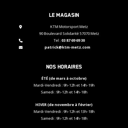
cookies,
certaines
Le magasin
fonctionnalités
disparaîtront
KTM Motorsport Metz
du site web.
90 Boulevard Solidarité 57070 Metz
Tel :
03 87 69 69 30
Marketing
patrick@ktm-metz.com
En partageant
vos centres
d'intérêt et
Nos horaires
votre
comportement
ÉTÉ (de mars à octobre)
lorsque vous
visitez notre
Mardi-Vendredi : 9h-12h et 14h-19h
site, vous
Samedi : 9h-12h et 14h-18h
augmentez les
chances de
HIVER (de novembre à février)
voir apparaître
Mardi-Vendredi : 9h-12h et 13h-18h
des contenus
et des offres
Samedi : 9h-12h et 14h-18h
personnalisés.