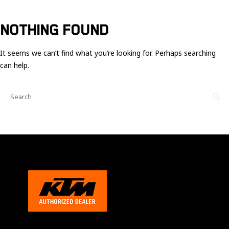
Ces cookies
sont nécessaire
pour le bon
NOTHING FOUND
fonctionnement
du site.
It seems we can’t find what you’re looking for. Perhaps searching
can help.
Statistiques
Utilisé pour
mesurer
l'audience
du site.
Expérience
Afin que notre
site web
fonctionne
aussi bien que
possible
pendant votre
visite. Si vous
refusez ces