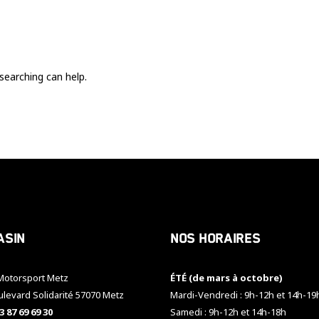
Ces cookies
sont nécessaire
pour le bon
fonctionnement
du site.
searching can help.
Statistiques
Utilisé pour
mesurer
l'audience
du site.
Expérience
Afin que notre
asin
Nos horaires
site web
fonctionne
aussi bien que
otorsport Metz
ÉTÉ (de mars à octobre)
possible
pendant votre
ulevard Solidarité 57070 Metz
Mardi-Vendredi : 9h-12h et 14h-19
visite. Si vous
3 87 69 69 30
Samedi : 9h-12h et 14h-18h
refusez ces