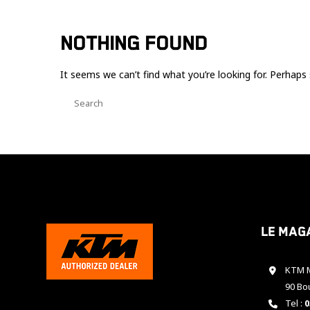
NOTHING FOUND
It seems we can’t find what you’re looking for. Perhaps 
Le mag
KTM M
90 Bo
Tel :
0