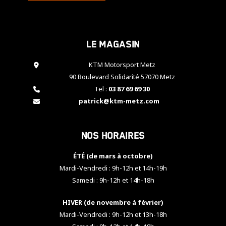
cookies,
certaines
fonctionnalités
disparaîtront
Le magasin
du site web.
KTM Motorsport Metz
90 Boulevard Solidarité 57070 Metz
Marketing
Tel :
03 87 69 69 30
En partageant
patrick@ktm-metz.com
vos centres
d'intérêt et
votre
comportement
Nos horaires
lorsque vous
visitez notre
ÉTÉ (de mars à octobre)
site, vous
Mardi-Vendredi : 9h-12h et 14h-19h
augmentez les
chances de
Samedi : 9h-12h et 14h-18h
voir apparaître
des contenus
HIVER (de novembre à février)
et des offres
Mardi-Vendredi : 9h-12h et 13h-18h
personnalisés.