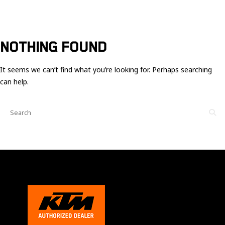
Ces cookies
sont nécessaire
pour le bon
fonctionnement
du site.
NOTHING FOUND
It seems we can’t find what you’re looking for. Perhaps searching
Statistiques
can help.
Utilisé pour
mesurer
l'audience
du site.
Expérience
Afin que notre
site web
fonctionne
aussi bien que
possible
pendant votre
visite. Si vous
refusez ces