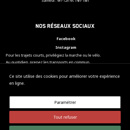
Samedi : 9h-12h et 14h-18h
Nos réseaux sociaux
Facebook
Instagram
Pour les trajets courts, privilégiez la marche ou le vélo.
Au quotidien, prenez les transports en commun.
Pensez à covoiturer.
#SeDéplacerMoinsPolluer
Ce site utilise des cookies pour améliorer votre expérience
en ligne.
Paramétrer
© KTM Motorsport Metz
Tout refuser
Mentions légales
Politique de confidentialité