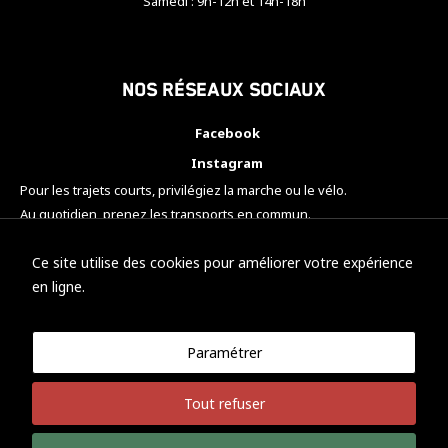
Samedi : 9h-12h et 14h-18h
Nos réseaux sociaux
Facebook
Instagram
Pour les trajets courts, privilégiez la marche ou le vélo.
Au quotidien, prenez les transports en commun.
Pensez à covoiturer.
#SeDéplacerMoinsPolluer
Ce site utilise des cookies pour améliorer votre expérience
en ligne.
Paramétrer
© KTM Motorsport Metz
Tout refuser
Mentions légales
Politique de confidentialité