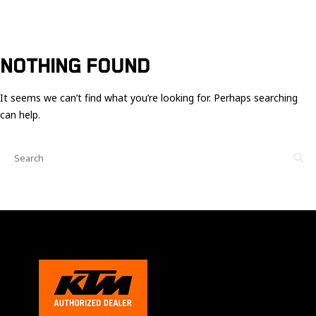
Ces cookies
sont nécessaire
pour le bon
fonctionnement
du site.
NOTHING FOUND
It seems we can’t find what you’re looking for. Perhaps searching
Statistiques
can help.
Utilisé pour
mesurer
l'audience
du site.
Expérience
Afin que notre
site web
fonctionne
aussi bien que
possible
pendant votre
visite. Si vous
refusez ces