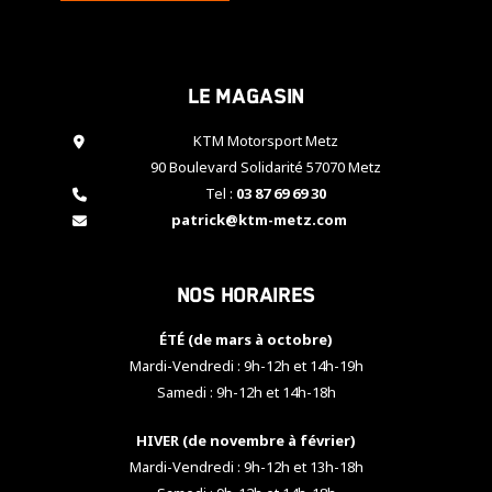
cookies,
certaines
fonctionnalités
disparaîtront
Le magasin
du site web.
KTM Motorsport Metz
90 Boulevard Solidarité 57070 Metz
Marketing
Tel :
03 87 69 69 30
En partageant
patrick@ktm-metz.com
vos centres
d'intérêt et
votre
comportement
Nos horaires
lorsque vous
visitez notre
ÉTÉ (de mars à octobre)
site, vous
Mardi-Vendredi : 9h-12h et 14h-19h
augmentez les
chances de
Samedi : 9h-12h et 14h-18h
voir apparaître
des contenus
HIVER (de novembre à février)
et des offres
Mardi-Vendredi : 9h-12h et 13h-18h
personnalisés.