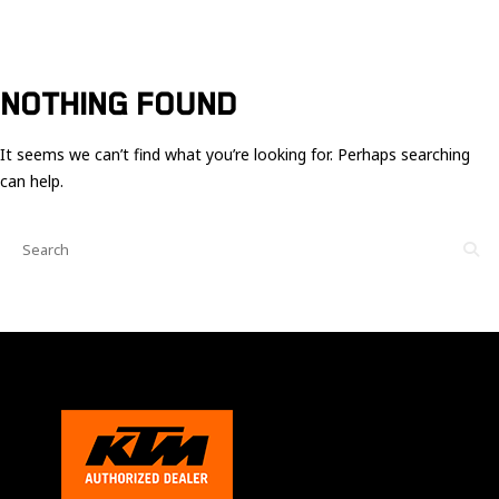
Ces cookies
sont nécessaire
pour le bon
fonctionnement
du site.
NOTHING FOUND
It seems we can’t find what you’re looking for. Perhaps searching
Statistiques
can help.
Utilisé pour
mesurer
l'audience
du site.
Expérience
Afin que notre
site web
fonctionne
aussi bien que
possible
pendant votre
visite. Si vous
refusez ces