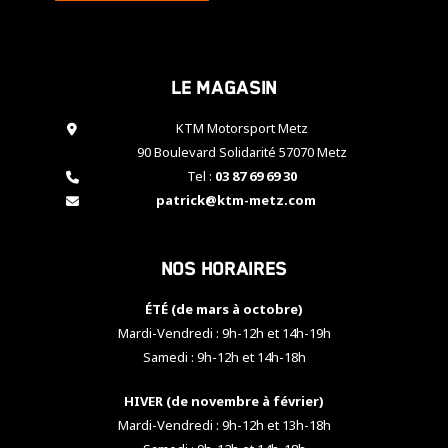
cookies,
certaines
fonctionnalités
disparaîtront
Le magasin
du site web.
KTM Motorsport Metz
90 Boulevard Solidarité 57070 Metz
Marketing
Tel :
03 87 69 69 30
En partageant
patrick@ktm-metz.com
vos centres
d'intérêt et
votre
comportement
Nos horaires
lorsque vous
visitez notre
ÉTÉ (de mars à octobre)
site, vous
Mardi-Vendredi : 9h-12h et 14h-19h
augmentez les
chances de
Samedi : 9h-12h et 14h-18h
voir apparaître
des contenus
HIVER (de novembre à février)
et des offres
Mardi-Vendredi : 9h-12h et 13h-18h
personnalisés.