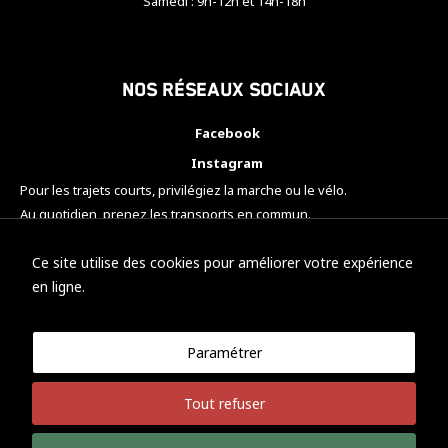
Samedi : 9h-12h et 14h-18h
Nos réseaux sociaux
Facebook
Instagram
Pour les trajets courts, privilégiez la marche ou le vélo.
Au quotidien, prenez les transports en commun.
Pensez à covoiturer.
#SeDéplacerMoinsPolluer
Ce site utilise des cookies pour améliorer votre expérience
en ligne.
Paramétrer
© KTM Motorsport Metz
Tout refuser
Mentions légales
Politique de confidentialité