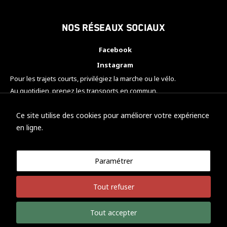
Nos réseaux sociaux
Facebook
Instagram
Pour les trajets courts, privilégiez la marche ou le vélo.
Au quotidien, prenez les transports en commun.
Pensez à covoiturer.
#SeDéplacerMoinsPolluer
Ce site utilise des cookies pour améliorer votre expérience
en ligne.
Paramétrer
© KTM Motorsport Metz
Tout refuser
Mentions légales
Politique de confidentialité
Tout accepter
Développement Nicolas Vaezi