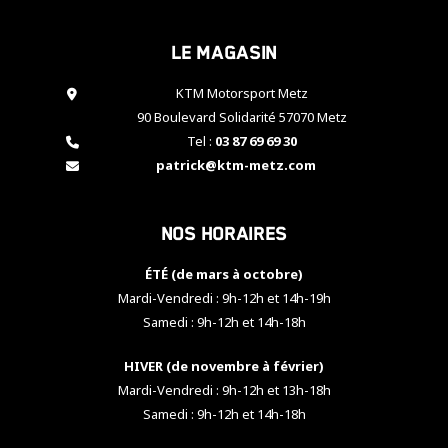
cookies,
certaines
Le magasin
fonctionnalités
disparaîtront
KTM Motorsport Metz
du site web.
90 Boulevard Solidarité 57070 Metz
Tel :
03 87 69 69 30
Marketing
patrick@ktm-metz.com
En partageant
vos centres
d'intérêt et
Nos horaires
votre
comportement
ÉTÉ (de mars à octobre)
lorsque vous
visitez notre
Mardi-Vendredi : 9h-12h et 14h-19h
site, vous
Samedi : 9h-12h et 14h-18h
augmentez les
chances de
HIVER (de novembre à février)
voir apparaître
Mardi-Vendredi : 9h-12h et 13h-18h
des contenus
et des offres
Samedi : 9h-12h et 14h-18h
personnalisés.