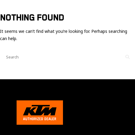
Ces cookies
sont nécessaire
pour le bon
NOTHING FOUND
fonctionnement
du site.
It seems we can’t find what you’re looking for. Perhaps searching
can help.
Statistiques
Utilisé pour
mesurer
l'audience
du site.
Expérience
Afin que notre
site web
fonctionne
aussi bien que
possible
pendant votre
visite. Si vous
refusez ces