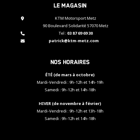
Le magasin
cookies,
certaines
fonctionnalités
KTM Motorsport Metz
disparaîtront
90 Boulevard Solidarité 57070 Metz
du site web.
Tel :
03 87 69 69 30
patrick@ktm-metz.com
Marketing
En partageant
Nos horaires
vos centres
d'intérêt et
votre
ÉTÉ (de mars à octobre)
comportement
Mardi-Vendredi : 9h-12h et 14h-19h
lorsque vous
Samedi : 9h-12h et 14h-18h
visitez notre
site, vous
HIVER (de novembre à février)
augmentez les
chances de
Mardi-Vendredi : 9h-12h et 13h-18h
voir apparaître
Samedi : 9h-12h et 14h-18h
des contenus
et des offres
personnalisés.