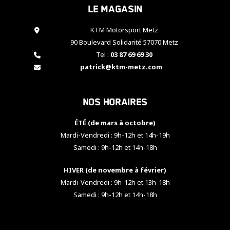
Le magasin
cookies,
certaines
fonctionnalités
KTM Motorsport Metz
disparaîtront
90 Boulevard Solidarité 57070 Metz
du site web.
Tel :
03 87 69 69 30
patrick@ktm-metz.com
Marketing
En partageant
Nos horaires
vos centres
d'intérêt et
votre
ÉTÉ (de mars à octobre)
comportement
Mardi-Vendredi : 9h-12h et 14h-19h
lorsque vous
Samedi : 9h-12h et 14h-18h
visitez notre
site, vous
HIVER (de novembre à février)
augmentez les
chances de
Mardi-Vendredi : 9h-12h et 13h-18h
voir apparaître
Samedi : 9h-12h et 14h-18h
des contenus
et des offres
personnalisés.