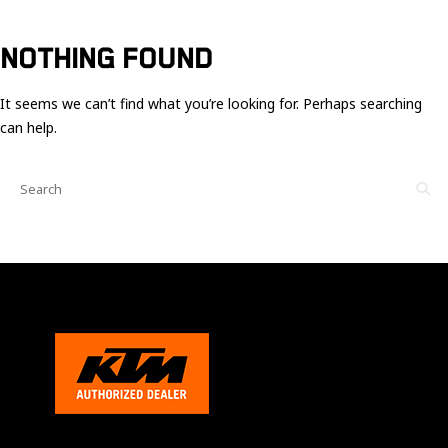
Ces cookies
sont nécessaire
pour le bon
NOTHING FOUND
fonctionnement
du site.
It seems we can’t find what you’re looking for. Perhaps searching
can help.
Statistiques
Utilisé pour
mesurer
l'audience
du site.
Expérience
Afin que notre
site web
fonctionne
aussi bien que
possible
pendant votre
visite. Si vous
refusez ces