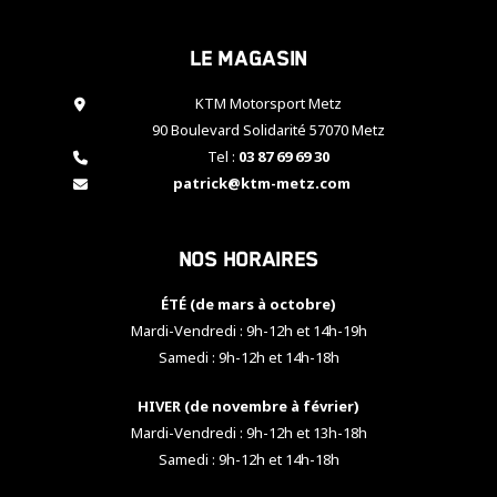
cookies,
certaines
Le magasin
fonctionnalités
disparaîtront
KTM Motorsport Metz
du site web.
90 Boulevard Solidarité 57070 Metz
Tel :
03 87 69 69 30
Marketing
patrick@ktm-metz.com
En partageant
vos centres
d'intérêt et
Nos horaires
votre
comportement
ÉTÉ (de mars à octobre)
lorsque vous
visitez notre
Mardi-Vendredi : 9h-12h et 14h-19h
site, vous
Samedi : 9h-12h et 14h-18h
augmentez les
chances de
HIVER (de novembre à février)
voir apparaître
Mardi-Vendredi : 9h-12h et 13h-18h
des contenus
et des offres
Samedi : 9h-12h et 14h-18h
personnalisés.