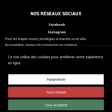
Nos réseaux sociaux
Facebook
Instagram
Pour les trajets courts, privilégiez la marche ou le vélo.
Au quotidien, prenez les transports en commun.
Pensez à covoiturer.
#SeDéplacerMoinsPolluer
Ce site utilise des cookies pour améliorer votre expérience
en ligne.
Paramétrer
© KTM Motorsport Metz
Tout refuser
Mentions légales
Politique de confidentialité
Tout accepter
Développement Nicolas Vaezi