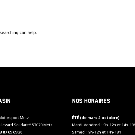
Ces cookies
sont nécessaire
pour le bon
fonctionnement
du site.
searching can help.
Statistiques
Utilisé pour
mesurer
l'audience
du site.
Expérience
Afin que notre
asin
Nos horaires
site web
fonctionne
aussi bien que
otorsport Metz
ÉTÉ (de mars à octobre)
possible
pendant votre
ulevard Solidarité 57070 Metz
Mardi-Vendredi : 9h-12h et 14h-19
visite. Si vous
3 87 69 69 30
Samedi : 9h-12h et 14h-18h
refusez ces