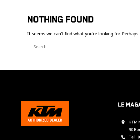
NOTHING FOUND
It seems we can’t find what you’re looking for. Perhaps 
Le mag
KTM M
90 Bo
Tel :
0