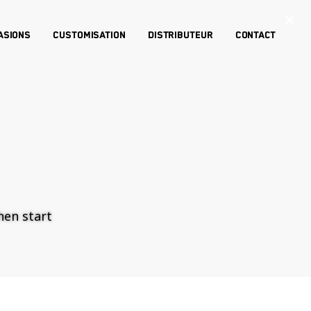
×
asions
Customisation
Distributeur
Contact
then start