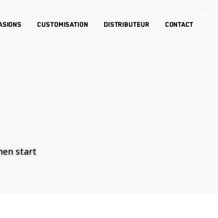
×
asions
Customisation
Distributeur
Contact
then start