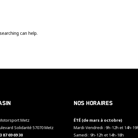
Ces cookies
sont nécessaire
pour le bon
fonctionnement
du site.
searching can help.
Statistiques
Utilisé pour
mesurer
l'audience
du site.
Expérience
Afin que notre
asin
Nos horaires
site web
fonctionne
aussi bien que
otorsport Metz
ÉTÉ (de mars à octobre)
possible
pendant votre
ulevard Solidarité 57070 Metz
Mardi-Vendredi : 9h-12h et 14h-19
visite. Si vous
3 87 69 69 30
Samedi : 9h-12h et 14h-18h
refusez ces