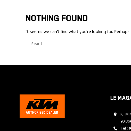
NOTHING FOUND
It seems we can’t find what you’re looking for. Perhaps 
Le mag
KTM M
90 Bo
Tel :
0