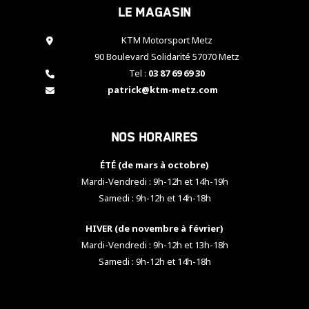
Le magasin
cookies,
certaines
fonctionnalités
KTM Motorsport Metz
disparaîtront
90 Boulevard Solidarité 57070 Metz
du site web.
Tel :
03 87 69 69 30
patrick@ktm-metz.com
Marketing
En partageant
Nos horaires
vos centres
d'intérêt et
votre
ÉTÉ (de mars à octobre)
comportement
Mardi-Vendredi : 9h-12h et 14h-19h
lorsque vous
Samedi : 9h-12h et 14h-18h
visitez notre
site, vous
HIVER (de novembre à février)
augmentez les
chances de
Mardi-Vendredi : 9h-12h et 13h-18h
voir apparaître
Samedi : 9h-12h et 14h-18h
des contenus
et des offres
personnalisés.