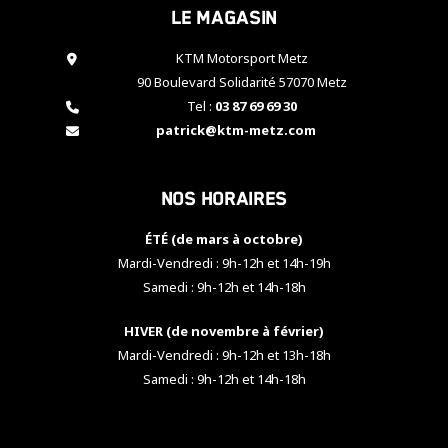
Le magasin
cookies,
certaines
fonctionnalités
KTM Motorsport Metz
disparaîtront
90 Boulevard Solidarité 57070 Metz
du site web.
Tel :
03 87 69 69 30
patrick@ktm-metz.com
Marketing
En partageant
Nos horaires
vos centres
d'intérêt et
votre
ÉTÉ (de mars à octobre)
comportement
Mardi-Vendredi : 9h-12h et 14h-19h
lorsque vous
Samedi : 9h-12h et 14h-18h
visitez notre
site, vous
HIVER (de novembre à février)
augmentez les
chances de
Mardi-Vendredi : 9h-12h et 13h-18h
voir apparaître
Samedi : 9h-12h et 14h-18h
des contenus
et des offres
personnalisés.