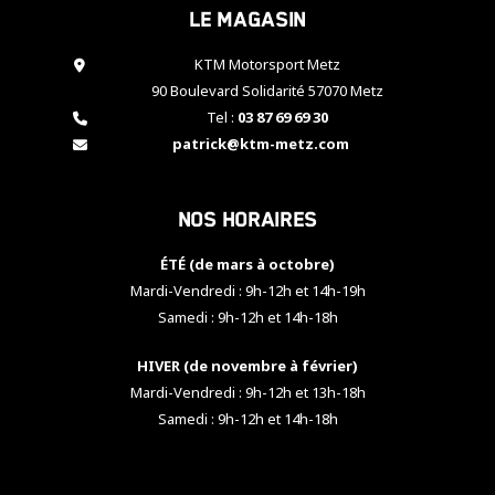
Le magasin
cookies,
certaines
fonctionnalités
KTM Motorsport Metz
disparaîtront
90 Boulevard Solidarité 57070 Metz
du site web.
Tel :
03 87 69 69 30
patrick@ktm-metz.com
Marketing
En partageant
Nos horaires
vos centres
d'intérêt et
votre
ÉTÉ (de mars à octobre)
comportement
Mardi-Vendredi : 9h-12h et 14h-19h
lorsque vous
Samedi : 9h-12h et 14h-18h
visitez notre
site, vous
HIVER (de novembre à février)
augmentez les
chances de
Mardi-Vendredi : 9h-12h et 13h-18h
voir apparaître
Samedi : 9h-12h et 14h-18h
des contenus
et des offres
personnalisés.