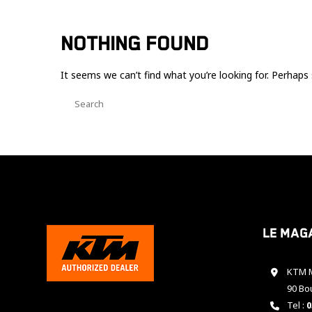
NOTHING FOUND
It seems we can’t find what you’re looking for. Perhaps 
Le mag
KTM M
90 Bo
Tel :
0