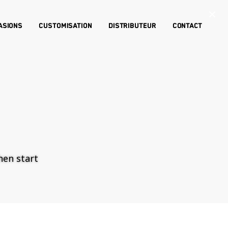
×
asions
Customisation
Distributeur
Contact
then start