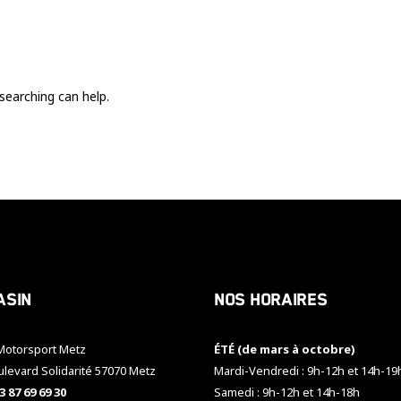
Ces cookies
sont nécessaire
pour le bon
fonctionnement
du site.
searching can help.
Statistiques
Utilisé pour
mesurer
l'audience
du site.
Expérience
Afin que notre
asin
Nos horaires
site web
fonctionne
aussi bien que
otorsport Metz
ÉTÉ (de mars à octobre)
possible
pendant votre
ulevard Solidarité 57070 Metz
Mardi-Vendredi : 9h-12h et 14h-19
visite. Si vous
3 87 69 69 30
Samedi : 9h-12h et 14h-18h
refusez ces