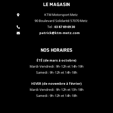
Le magasin
cookies,
certaines
fonctionnalités
KTM Motorsport Metz
disparaîtront
90 Boulevard Solidarité 57070 Metz
du site web.
Tel :
03 87 69 69 30
patrick@ktm-metz.com
Marketing
En partageant
Nos horaires
vos centres
d'intérêt et
votre
ÉTÉ (de mars à octobre)
comportement
Mardi-Vendredi : 9h-12h et 14h-19h
lorsque vous
Samedi : 9h-12h et 14h-18h
visitez notre
site, vous
HIVER (de novembre à février)
augmentez les
chances de
Mardi-Vendredi : 9h-12h et 13h-18h
voir apparaître
Samedi : 9h-12h et 14h-18h
des contenus
et des offres
personnalisés.