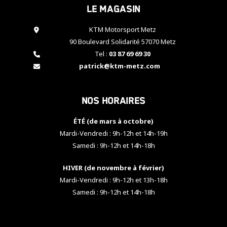
Le magasin
cookies,
certaines
fonctionnalités
KTM Motorsport Metz
disparaîtront
90 Boulevard Solidarité 57070 Metz
du site web.
Tel :
03 87 69 69 30
patrick@ktm-metz.com
Marketing
En partageant
Nos horaires
vos centres
d'intérêt et
votre
ÉTÉ (de mars à octobre)
comportement
Mardi-Vendredi : 9h-12h et 14h-19h
lorsque vous
Samedi : 9h-12h et 14h-18h
visitez notre
site, vous
HIVER (de novembre à février)
augmentez les
chances de
Mardi-Vendredi : 9h-12h et 13h-18h
voir apparaître
Samedi : 9h-12h et 14h-18h
des contenus
et des offres
personnalisés.