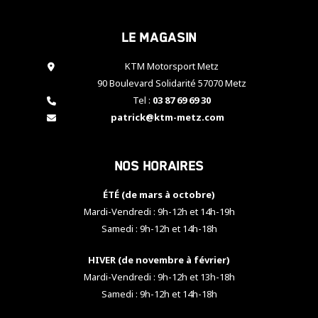
cookies,
certaines
Le magasin
fonctionnalités
disparaîtront
KTM Motorsport Metz
du site web.
90 Boulevard Solidarité 57070 Metz
Tel :
03 87 69 69 30
Marketing
patrick@ktm-metz.com
En partageant
vos centres
d'intérêt et
Nos horaires
votre
comportement
ÉTÉ (de mars à octobre)
lorsque vous
visitez notre
Mardi-Vendredi : 9h-12h et 14h-19h
site, vous
Samedi : 9h-12h et 14h-18h
augmentez les
chances de
HIVER (de novembre à février)
voir apparaître
Mardi-Vendredi : 9h-12h et 13h-18h
des contenus
et des offres
Samedi : 9h-12h et 14h-18h
personnalisés.