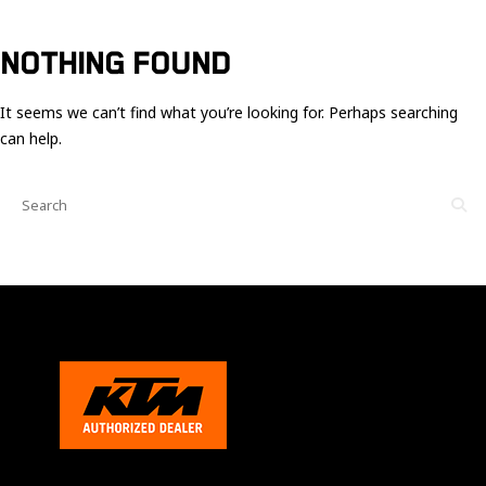
Ces cookies
sont nécessaire
pour le bon
NOTHING FOUND
fonctionnement
du site.
It seems we can’t find what you’re looking for. Perhaps searching
can help.
Statistiques
Utilisé pour
mesurer
l'audience
du site.
Expérience
Afin que notre
site web
fonctionne
aussi bien que
possible
pendant votre
visite. Si vous
refusez ces