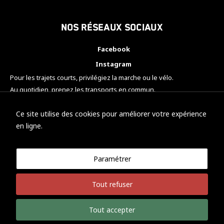
Nos réseaux sociaux
Facebook
Instagram
Pour les trajets courts, privilégiez la marche ou le vélo.
Au quotidien, prenez les transports en commun.
Pensez à covoiturer.
#SeDéplacerMoinsPolluer
Ce site utilise des cookies pour améliorer votre expérience
en ligne.
Paramétrer
© KTM Motorsport Metz
Tout refuser
Mentions légales
Politique de confidentialité
Tout accepter
Développement Nicolas Vaezi