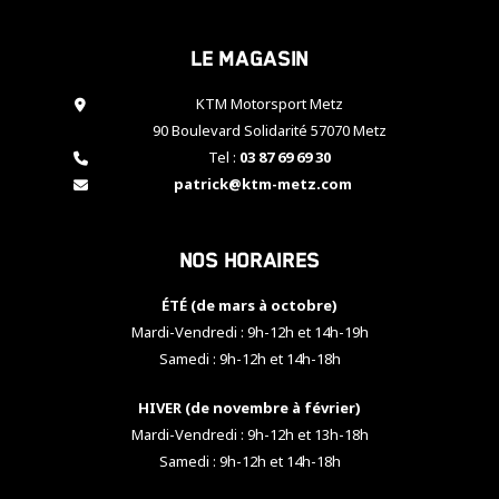
cookies,
certaines
Le magasin
fonctionnalités
disparaîtront
KTM Motorsport Metz
du site web.
90 Boulevard Solidarité 57070 Metz
Tel :
03 87 69 69 30
Marketing
patrick@ktm-metz.com
En partageant
vos centres
d'intérêt et
Nos horaires
votre
comportement
ÉTÉ (de mars à octobre)
lorsque vous
visitez notre
Mardi-Vendredi : 9h-12h et 14h-19h
site, vous
Samedi : 9h-12h et 14h-18h
augmentez les
chances de
HIVER (de novembre à février)
voir apparaître
Mardi-Vendredi : 9h-12h et 13h-18h
des contenus
et des offres
Samedi : 9h-12h et 14h-18h
personnalisés.