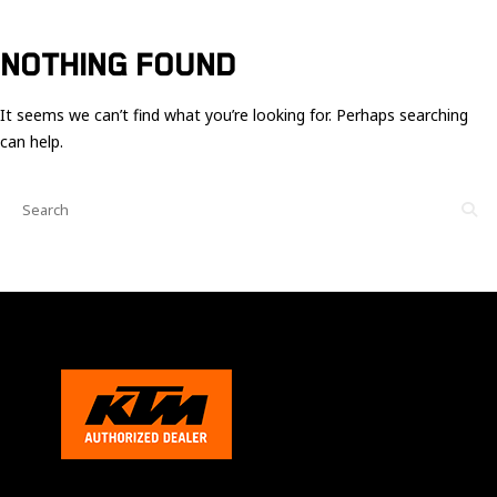
Ces cookies
sont nécessaire
pour le bon
NOTHING FOUND
fonctionnement
du site.
It seems we can’t find what you’re looking for. Perhaps searching
can help.
Statistiques
Utilisé pour
mesurer
l'audience
du site.
Expérience
Afin que notre
site web
fonctionne
aussi bien que
possible
pendant votre
visite. Si vous
refusez ces