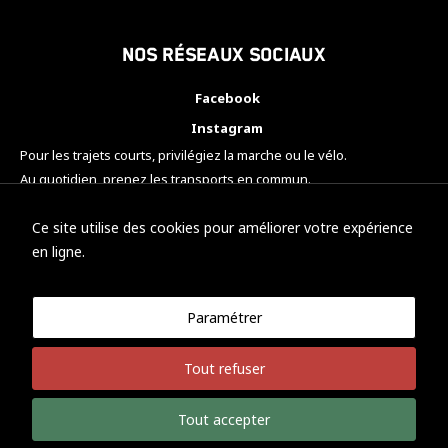
Nos réseaux sociaux
Facebook
Instagram
Pour les trajets courts, privilégiez la marche ou le vélo.
Au quotidien, prenez les transports en commun.
Pensez à covoiturer.
#SeDéplacerMoinsPolluer
Ce site utilise des cookies pour améliorer votre expérience
en ligne.
Paramétrer
© KTM Motorsport Metz
Tout refuser
Mentions légales
Politique de confidentialité
Tout accepter
Développement Nicolas Vaezi