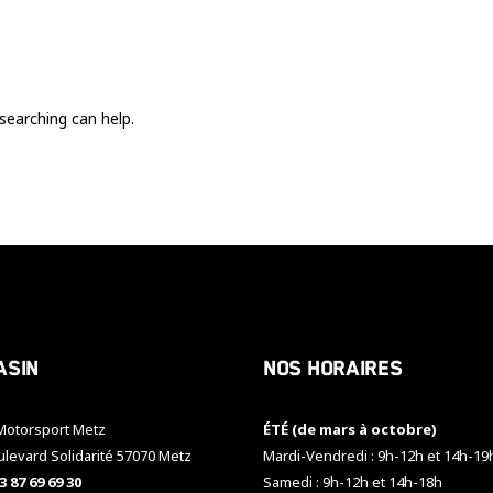
Ces cookies
sont nécessaire
pour le bon
fonctionnement
du site.
searching can help.
Statistiques
Utilisé pour
mesurer
l'audience
du site.
Expérience
Afin que notre
asin
Nos horaires
site web
fonctionne
aussi bien que
otorsport Metz
ÉTÉ (de mars à octobre)
possible
pendant votre
ulevard Solidarité 57070 Metz
Mardi-Vendredi : 9h-12h et 14h-19
visite. Si vous
3 87 69 69 30
Samedi : 9h-12h et 14h-18h
refusez ces