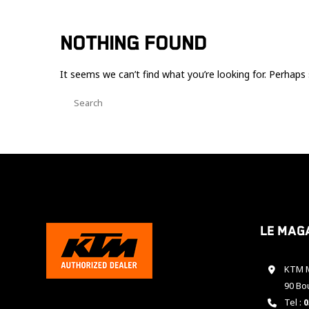
NOTHING FOUND
It seems we can’t find what you’re looking for. Perhaps 
Le mag
KTM M
90 Bo
Tel :
0