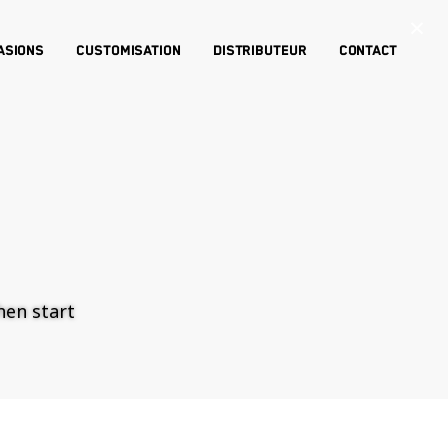
×
asions
Customisation
Distributeur
Contact
then start