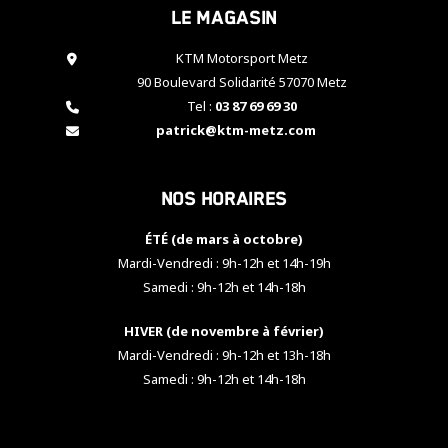
Le magasin
cookies,
certaines
fonctionnalités
KTM Motorsport Metz
disparaîtront
90 Boulevard Solidarité 57070 Metz
du site web.
Tel :
03 87 69 69 30
patrick@ktm-metz.com
Marketing
En partageant
Nos horaires
vos centres
d'intérêt et
votre
ÉTÉ (de mars à octobre)
comportement
Mardi-Vendredi : 9h-12h et 14h-19h
lorsque vous
Samedi : 9h-12h et 14h-18h
visitez notre
site, vous
HIVER (de novembre à février)
augmentez les
chances de
Mardi-Vendredi : 9h-12h et 13h-18h
voir apparaître
Samedi : 9h-12h et 14h-18h
des contenus
et des offres
personnalisés.