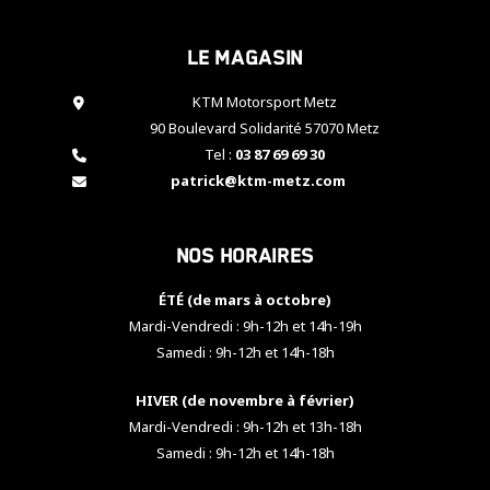
cookies,
certaines
Le magasin
fonctionnalités
disparaîtront
KTM Motorsport Metz
du site web.
90 Boulevard Solidarité 57070 Metz
Tel :
03 87 69 69 30
Marketing
patrick@ktm-metz.com
En partageant
vos centres
d'intérêt et
Nos horaires
votre
comportement
ÉTÉ (de mars à octobre)
lorsque vous
visitez notre
Mardi-Vendredi : 9h-12h et 14h-19h
site, vous
Samedi : 9h-12h et 14h-18h
augmentez les
chances de
HIVER (de novembre à février)
voir apparaître
Mardi-Vendredi : 9h-12h et 13h-18h
des contenus
et des offres
Samedi : 9h-12h et 14h-18h
personnalisés.