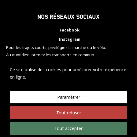
Nos réseaux sociaux
Facebook
Instagram
Pour les trajets courts, privilégiez la marche ou le vélo.
Au quotidien, prenez les transports en commun.
Pensez à covoiturer.
#SeDéplacerMoinsPolluer
Ce site utilise des cookies pour améliorer votre expérience
en ligne.
Paramétrer
© KTM Motorsport Metz
Tout refuser
Mentions légales
Politique de confidentialité
Tout accepter
Développement Nicolas Vaezi