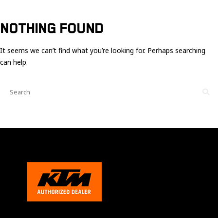
Ces cookies
sont nécessaire
pour le bon
NOTHING FOUND
fonctionnement
du site.
It seems we can’t find what you’re looking for. Perhaps searching
can help.
Statistiques
Utilisé pour
mesurer
l'audience
du site.
Expérience
Afin que notre
site web
fonctionne
aussi bien que
possible
pendant votre
visite. Si vous
refusez ces