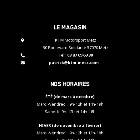
cookies,
certaines
fonctionnalités
disparaîtront
Le magasin
du site web.
KTM Motorsport Metz
90 Boulevard Solidarité 57070 Metz
Marketing
Tel :
03 87 69 69 30
En partageant
patrick@ktm-metz.com
vos centres
d'intérêt et
votre
comportement
Nos horaires
lorsque vous
visitez notre
ÉTÉ (de mars à octobre)
site, vous
Mardi-Vendredi : 9h-12h et 14h-19h
augmentez les
chances de
Samedi : 9h-12h et 14h-18h
voir apparaître
des contenus
HIVER (de novembre à février)
et des offres
Mardi-Vendredi : 9h-12h et 13h-18h
personnalisés.