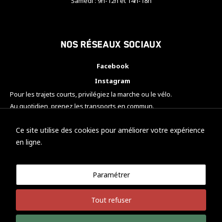
Samedi : 9h-12h et 14h-18h
Nos réseaux sociaux
Facebook
Instagram
Pour les trajets courts, privilégiez la marche ou le vélo.
Au quotidien, prenez les transports en commun.
Pensez à covoiturer.
#SeDéplacerMoinsPolluer
Ce site utilise des cookies pour améliorer votre expérience
en ligne.
Paramétrer
© KTM Motorsport Metz
Tout refuser
Mentions légales
Politique de confidentialité