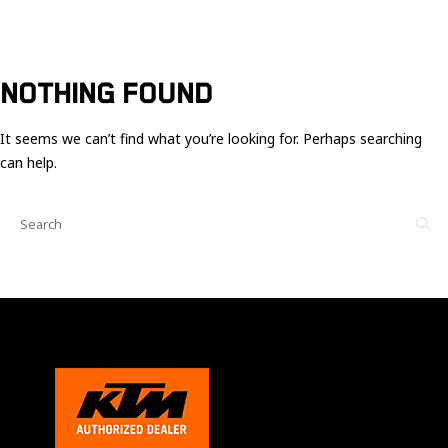
Ces cookies
sont nécessaire
pour le bon
fonctionnement
du site.
NOTHING FOUND
It seems we can’t find what you’re looking for. Perhaps searching
Statistiques
can help.
Utilisé pour
mesurer
l'audience
du site.
Expérience
Afin que notre
site web
fonctionne
aussi bien que
possible
pendant votre
visite. Si vous
refusez ces