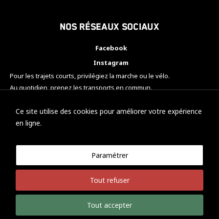
Nos réseaux sociaux
Facebook
Instagram
Pour les trajets courts, privilégiez la marche ou le vélo.
Au quotidien, prenez les transports en commun.
Pensez à covoiturer.
#SeDéplacerMoinsPolluer
Ce site utilise des cookies pour améliorer votre expérience
en ligne.
Paramétrer
© KTM Motorsport Metz
Tout refuser
Mentions légales
Politique de confidentialité
Tout accepter
Développement Nicolas Vaezi