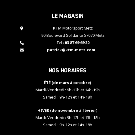
cookies,
certaines
Le magasin
fonctionnalités
disparaîtront
KTM Motorsport Metz
du site web.
90 Boulevard Solidarité 57070 Metz
Tel :
03 87 69 69 30
Marketing
patrick@ktm-metz.com
En partageant
vos centres
d'intérêt et
Nos horaires
votre
comportement
ÉTÉ (de mars à octobre)
lorsque vous
visitez notre
Mardi-Vendredi : 9h-12h et 14h-19h
site, vous
Samedi : 9h-12h et 14h-18h
augmentez les
chances de
HIVER (de novembre à février)
voir apparaître
Mardi-Vendredi : 9h-12h et 13h-18h
des contenus
et des offres
Samedi : 9h-12h et 14h-18h
personnalisés.