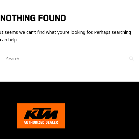
Ces cookies
sont nécessaire
pour le bon
NOTHING FOUND
fonctionnement
du site.
It seems we can’t find what you’re looking for. Perhaps searching
can help.
Statistiques
Utilisé pour
mesurer
l'audience
du site.
Expérience
Afin que notre
site web
fonctionne
aussi bien que
possible
pendant votre
visite. Si vous
refusez ces