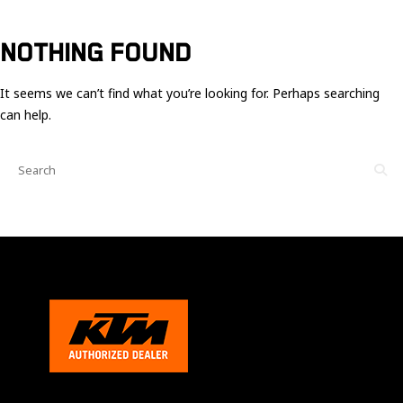
Ces cookies
sont nécessaire
pour le bon
NOTHING FOUND
fonctionnement
du site.
It seems we can’t find what you’re looking for. Perhaps searching
can help.
Statistiques
Utilisé pour
mesurer
l'audience
du site.
Expérience
Afin que notre
site web
fonctionne
aussi bien que
possible
pendant votre
visite. Si vous
refusez ces