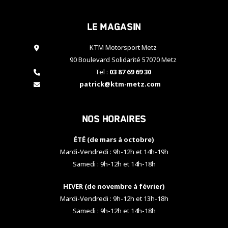
cookies,
certaines
Le magasin
fonctionnalités
disparaîtront
KTM Motorsport Metz
du site web.
90 Boulevard Solidarité 57070 Metz
Tel :
03 87 69 69 30
Marketing
patrick@ktm-metz.com
En partageant
vos centres
d'intérêt et
Nos horaires
votre
comportement
ÉTÉ (de mars à octobre)
lorsque vous
visitez notre
Mardi-Vendredi : 9h-12h et 14h-19h
site, vous
Samedi : 9h-12h et 14h-18h
augmentez les
chances de
HIVER (de novembre à février)
voir apparaître
Mardi-Vendredi : 9h-12h et 13h-18h
des contenus
et des offres
Samedi : 9h-12h et 14h-18h
personnalisés.