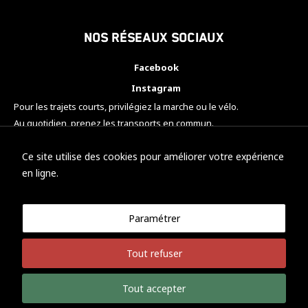
Nos réseaux sociaux
Facebook
Instagram
Pour les trajets courts, privilégiez la marche ou le vélo.
Au quotidien, prenez les transports en commun.
Pensez à covoiturer.
#SeDéplacerMoinsPolluer
Ce site utilise des cookies pour améliorer votre expérience
en ligne.
Paramétrer
© KTM Motorsport Metz
Tout refuser
Mentions légales
Politique de confidentialité
Tout accepter
Développement Nicolas Vaezi