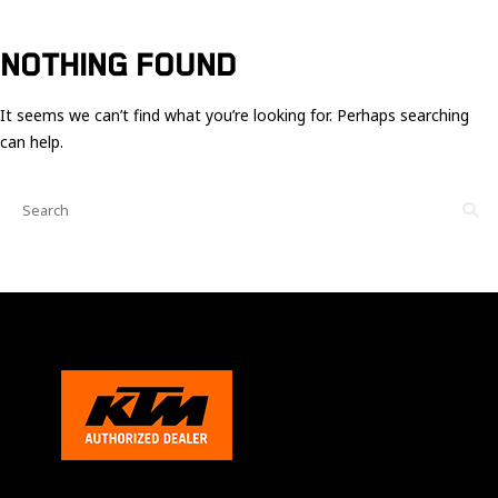
Ces cookies
sont nécessaire
pour le bon
NOTHING FOUND
fonctionnement
du site.
It seems we can’t find what you’re looking for. Perhaps searching
can help.
Statistiques
Utilisé pour
mesurer
l'audience
du site.
Expérience
Afin que notre
site web
fonctionne
aussi bien que
possible
pendant votre
visite. Si vous
refusez ces