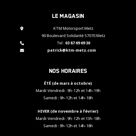
cookies,
certaines
Le magasin
fonctionnalités
disparaîtront
KTM Motorsport Metz
du site web.
90 Boulevard Solidarité 57070 Metz
Tel :
03 87 69 69 30
Marketing
patrick@ktm-metz.com
En partageant
vos centres
d'intérêt et
Nos horaires
votre
comportement
ÉTÉ (de mars à octobre)
lorsque vous
visitez notre
Mardi-Vendredi : 9h-12h et 14h-19h
site, vous
Samedi : 9h-12h et 14h-18h
augmentez les
chances de
HIVER (de novembre à février)
voir apparaître
Mardi-Vendredi : 9h-12h et 13h-18h
des contenus
et des offres
Samedi : 9h-12h et 14h-18h
personnalisés.