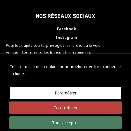
Nos réseaux sociaux
Facebook
Instagram
Pour les trajets courts, privilégiez la marche ou le vélo.
Au quotidien, prenez les transports en commun.
Pensez à covoiturer.
#SeDéplacerMoinsPolluer
Ce site utilise des cookies pour améliorer votre expérience
en ligne.
Paramétrer
© KTM Motorsport Metz
Tout refuser
Mentions légales
Politique de confidentialité
Tout accepter
Développement Nicolas Vaezi