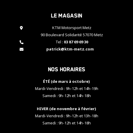
cookies,
certaines
Le magasin
fonctionnalités
disparaîtront
KTM Motorsport Metz
du site web.
90 Boulevard Solidarité 57070 Metz
Tel :
03 87 69 69 30
Marketing
patrick@ktm-metz.com
En partageant
vos centres
d'intérêt et
Nos horaires
votre
comportement
ÉTÉ (de mars à octobre)
lorsque vous
visitez notre
Mardi-Vendredi : 9h-12h et 14h-19h
site, vous
Samedi : 9h-12h et 14h-18h
augmentez les
chances de
HIVER (de novembre à février)
voir apparaître
Mardi-Vendredi : 9h-12h et 13h-18h
des contenus
et des offres
Samedi : 9h-12h et 14h-18h
personnalisés.