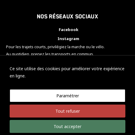
Nos réseaux sociaux
Facebook
Instagram
Pour les trajets courts, privilégiez la marche ou le vélo.
Au quotidien, prenez les transports en commun.
Pensez à covoiturer.
#SeDéplacerMoinsPolluer
Ce site utilise des cookies pour améliorer votre expérience
en ligne.
Paramétrer
© KTM Motorsport Metz
Tout refuser
Mentions légales
Politique de confidentialité
Tout accepter
Développement Nicolas Vaezi