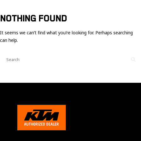
Ces cookies
sont nécessaire
pour le bon
NOTHING FOUND
fonctionnement
du site.
It seems we can’t find what you’re looking for. Perhaps searching
can help.
Statistiques
Utilisé pour
mesurer
l'audience
du site.
Expérience
Afin que notre
site web
fonctionne
aussi bien que
possible
pendant votre
visite. Si vous
refusez ces