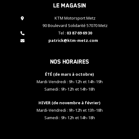
Le magasin
cookies,
certaines
fonctionnalités
KTM Motorsport Metz
disparaîtront
90 Boulevard Solidarité 57070 Metz
du site web.
Tel :
03 87 69 69 30
patrick@ktm-metz.com
Marketing
En partageant
Nos horaires
vos centres
d'intérêt et
votre
ÉTÉ (de mars à octobre)
comportement
Mardi-Vendredi : 9h-12h et 14h-19h
lorsque vous
Samedi : 9h-12h et 14h-18h
visitez notre
site, vous
HIVER (de novembre à février)
augmentez les
chances de
Mardi-Vendredi : 9h-12h et 13h-18h
voir apparaître
Samedi : 9h-12h et 14h-18h
des contenus
et des offres
personnalisés.