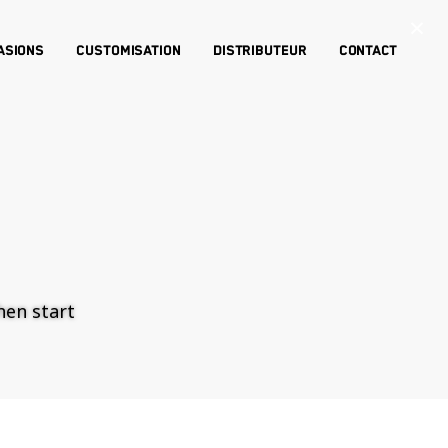
×
asions
Customisation
Distributeur
Contact
then start