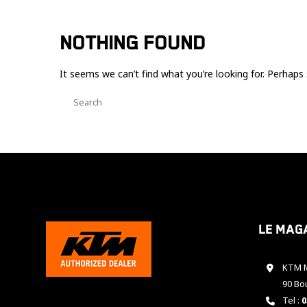
NOTHING FOUND
It seems we can’t find what you’re looking for. Perhaps 
Le mag
KTM M
90 Bo
Tel :
0