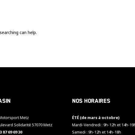
Ces cookies
sont nécessaire
pour le bon
fonctionnement
du site.
searching can help.
Statistiques
Utilisé pour
mesurer
l'audience
du site.
Expérience
Afin que notre
asin
Nos horaires
site web
fonctionne
aussi bien que
otorsport Metz
ÉTÉ (de mars à octobre)
possible
pendant votre
ulevard Solidarité 57070 Metz
Mardi-Vendredi : 9h-12h et 14h-19
visite. Si vous
3 87 69 69 30
Samedi : 9h-12h et 14h-18h
refusez ces