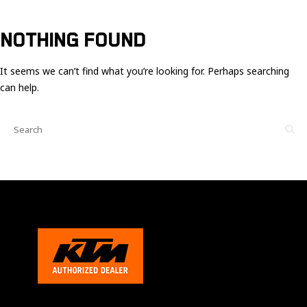
Ces cookies
sont nécessaire
pour le bon
NOTHING FOUND
fonctionnement
du site.
It seems we can’t find what you’re looking for. Perhaps searching
can help.
Statistiques
Utilisé pour
mesurer
l'audience
du site.
Expérience
Afin que notre
site web
fonctionne
aussi bien que
possible
pendant votre
visite. Si vous
refusez ces