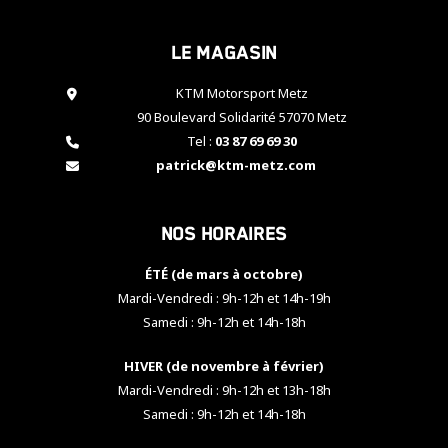
cookies,
certaines
Le magasin
fonctionnalités
disparaîtront
KTM Motorsport Metz
du site web.
90 Boulevard Solidarité 57070 Metz
Tel :
03 87 69 69 30
Marketing
patrick@ktm-metz.com
En partageant
vos centres
d'intérêt et
Nos horaires
votre
comportement
ÉTÉ (de mars à octobre)
lorsque vous
visitez notre
Mardi-Vendredi : 9h-12h et 14h-19h
site, vous
Samedi : 9h-12h et 14h-18h
augmentez les
chances de
HIVER (de novembre à février)
voir apparaître
Mardi-Vendredi : 9h-12h et 13h-18h
des contenus
et des offres
Samedi : 9h-12h et 14h-18h
personnalisés.