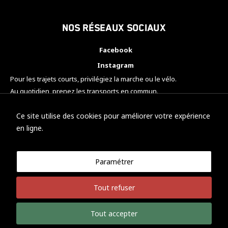
Nos réseaux sociaux
Facebook
Instagram
Pour les trajets courts, privilégiez la marche ou le vélo.
Au quotidien, prenez les transports en commun.
Pensez à covoiturer.
#SeDéplacerMoinsPolluer
Ce site utilise des cookies pour améliorer votre expérience
en ligne.
Paramétrer
© KTM Motorsport Metz
Tout refuser
Mentions légales
Politique de confidentialité
Tout accepter
Développement Nicolas Vaezi