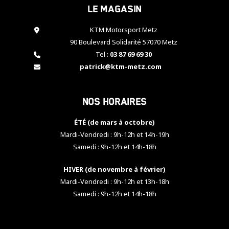
Le magasin
cookies,
certaines
fonctionnalités
KTM Motorsport Metz
disparaîtront
90 Boulevard Solidarité 57070 Metz
du site web.
Tel :
03 87 69 69 30
patrick@ktm-metz.com
Marketing
En partageant
Nos horaires
vos centres
d'intérêt et
votre
ÉTÉ (de mars à octobre)
comportement
Mardi-Vendredi : 9h-12h et 14h-19h
lorsque vous
Samedi : 9h-12h et 14h-18h
visitez notre
site, vous
HIVER (de novembre à février)
augmentez les
chances de
Mardi-Vendredi : 9h-12h et 13h-18h
voir apparaître
Samedi : 9h-12h et 14h-18h
des contenus
et des offres
personnalisés.