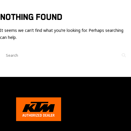
Ces cookies
sont nécessaire
pour le bon
NOTHING FOUND
fonctionnement
du site.
It seems we can’t find what you’re looking for. Perhaps searching
can help.
Statistiques
Utilisé pour
mesurer
l'audience
du site.
Expérience
Afin que notre
site web
fonctionne
aussi bien que
possible
pendant votre
visite. Si vous
refusez ces