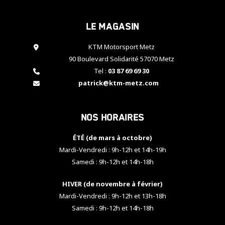
cookies,
certaines
Le magasin
fonctionnalités
disparaîtront
KTM Motorsport Metz
du site web.
90 Boulevard Solidarité 57070 Metz
Tel :
03 87 69 69 30
Marketing
patrick@ktm-metz.com
En partageant
vos centres
d'intérêt et
Nos horaires
votre
comportement
ÉTÉ (de mars à octobre)
lorsque vous
visitez notre
Mardi-Vendredi : 9h-12h et 14h-19h
site, vous
Samedi : 9h-12h et 14h-18h
augmentez les
chances de
HIVER (de novembre à février)
voir apparaître
Mardi-Vendredi : 9h-12h et 13h-18h
des contenus
et des offres
Samedi : 9h-12h et 14h-18h
personnalisés.