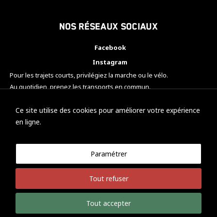
Nos réseaux sociaux
Facebook
Instagram
Pour les trajets courts, privilégiez la marche ou le vélo.
Au quotidien, prenez les transports en commun.
Pensez à covoiturer.
#SeDéplacerMoinsPolluer
Ce site utilise des cookies pour améliorer votre expérience
en ligne.
Paramétrer
© KTM Motorsport Metz
Tout refuser
Mentions légales
Politique de confidentialité
Tout accepter
Développement Nicolas Vaezi