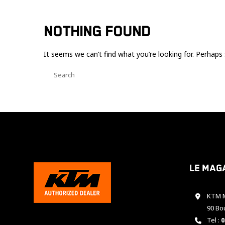
NOTHING FOUND
It seems we can’t find what you’re looking for. Perhaps 
Le mag
KTM M
90 Bo
Tel :
0