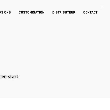
×
asions
Customisation
Distributeur
Contact
then start