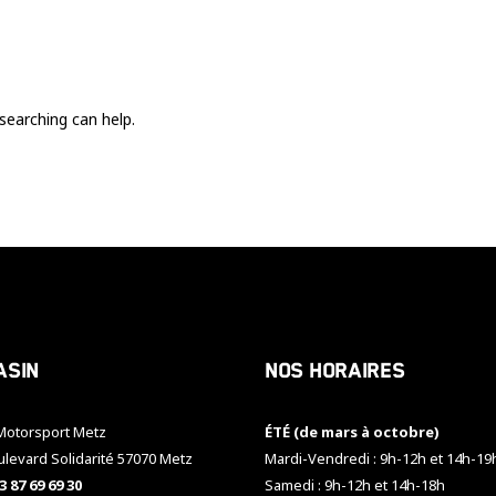
Ces cookies
sont nécessaire
pour le bon
fonctionnement
du site.
searching can help.
Statistiques
Utilisé pour
mesurer
l'audience
du site.
Expérience
Afin que notre
asin
Nos horaires
site web
fonctionne
aussi bien que
otorsport Metz
ÉTÉ (de mars à octobre)
possible
pendant votre
ulevard Solidarité 57070 Metz
Mardi-Vendredi : 9h-12h et 14h-19
visite. Si vous
3 87 69 69 30
Samedi : 9h-12h et 14h-18h
refusez ces