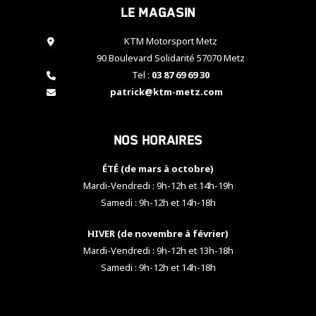
Le magasin
cookies,
certaines
fonctionnalités
KTM Motorsport Metz
disparaîtront
90 Boulevard Solidarité 57070 Metz
du site web.
Tel :
03 87 69 69 30
patrick@ktm-metz.com
Marketing
En partageant
Nos horaires
vos centres
d'intérêt et
votre
ÉTÉ (de mars à octobre)
comportement
Mardi-Vendredi : 9h-12h et 14h-19h
lorsque vous
Samedi : 9h-12h et 14h-18h
visitez notre
site, vous
HIVER (de novembre à février)
augmentez les
chances de
Mardi-Vendredi : 9h-12h et 13h-18h
voir apparaître
Samedi : 9h-12h et 14h-18h
des contenus
et des offres
personnalisés.